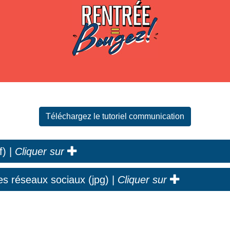
Téléchargez le tutoriel communication
Voir
f) |
Cliquer sur
Voir
es réseaux sociaux (jpg) |
Cliquer sur